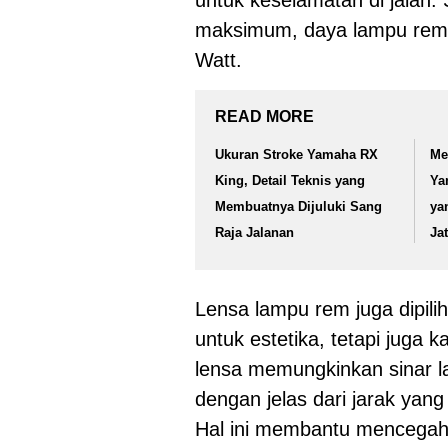
untuk keselamatan di jalan. 
maksimum, daya lampu rem 
Watt.
READ MORE
Ukuran Stroke Yamaha RX
Me
King, Detail Teknis yang
Ya
Membuatnya Dijuluki Sang
ya
Raja Jalanan
Ja
Lensa lampu rem juga dipili
untuk estetika, tetapi juga
lensa memungkinkan sinar la
dengan jelas dari jarak yang
Hal ini membantu mencegah p