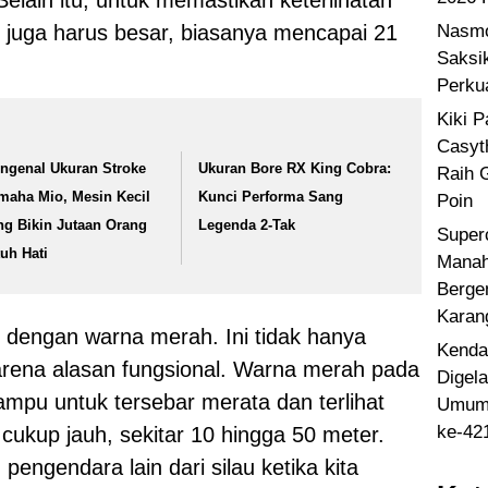
Selain itu, untuk memastikan keterlihatan
Nasmo
juga harus besar, biasanya mencapai 21
Saksi
Perku
Kiki 
Casyt
ngenal Ukuran Stroke
Ukuran Bore RX King Cobra:
Raih 
maha Mio, Mesin Kecil
Kunci Performa Sang
Poin
ng Bikin Jutaan Orang
Legenda 2-Tak
Super
tuh Hati
Manah
Berge
Karan
h dengan warna merah. Ini tidak hanya
Kenda
 karena alasan fungsional. Warna merah pada
Digel
mpu untuk tersebar merata dan terlihat
Umum 
ke-42
 cukup jauh, sekitar 10 hingga 50 meter.
engendara lain dari silau ketika kita