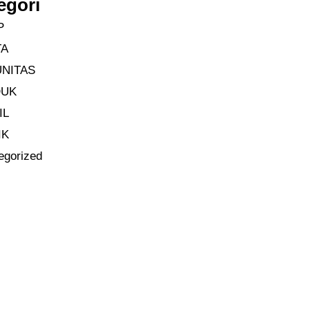
egori
P
TA
NITAS
DUK
IL
IK
egorized