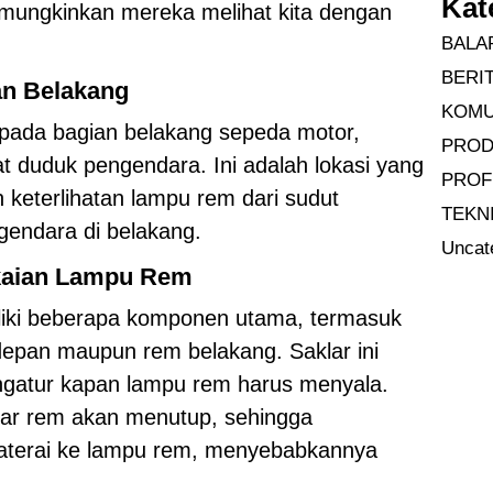
Kat
mungkinkan mereka melihat kita dengan
BALA
BERI
n Belakang
KOMU
pada bagian belakang sepeda motor,
PRO
t duduk pengendara. Ini adalah lokasi yang
PROF
 keterlihatan lampu rem dari sudut
TEKN
gendara di belakang.
Uncat
gkaian Lampu Rem
iki beberapa komponen utama, termasuk
depan maupun rem belakang. Saklar ini
ngatur kapan lampu rem harus menyala.
klar rem akan menutup, sehingga
aterai ke lampu rem, menyebabkannya