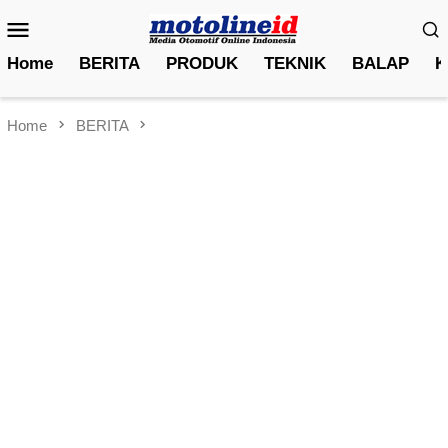
Skip
Mobile
to
Menu
content
Home
BERITA
PRODUK
TEKNIK
BALAP
K
Home
BERITA