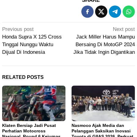
SHARE
Post
Previous post
Next post
navigation
Honda Supra X 125 Cross
Jack Miller Harus Mampu
Tinggal Nunggu Waktu
Bersaing Di MotoGP 2024
Dijual Di Indonesia
Jika Tidak Ingin Digantikan
RELATED POSTS
Klaten Bersiap Jadi Pusat
Nasmoco Ajak Media dan
Perhatian Motocross
Pelanggan Saksikan Inovasi
Nasional, Round 6 Kejurnas
Toyota di GIIAS 2026, Perkuat