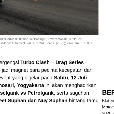
00000; filterMask: 0; module:1facing:0; ?hw-remosaic: 0; ?touch:
Mode: Auto; ?cct_value: 0; ?AI_Scene: (-1, -1); ?aec_lux: 130.0; ?
 ?
bergengsi
Turbo Clash – Drag Series
 jadi magnet para pecinta kecepatan dari
 Event yang digelar pada
Sabtu, 12 Juli
osari, Yogyakarta
ini akan menghadirkan
BER
selgank vs Petrolgank
, serta suguhan
eet Suphan dan Nuy Suphan
bintang tamu
Klaten
Motoc
2026 