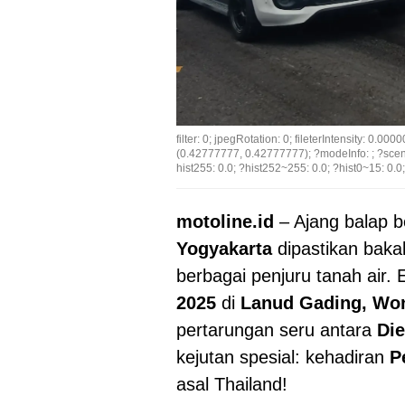
filter: 0; jpegRotation: 0; fileterIntensity: 0.0
(0.42777777, 0.42777777); ?modeInfo: ; ?scene
hist255: 0.0; ?hist252~255: 0.0; ?hist0~15: 0.0;
motoline.id
– Ajang balap 
Yogyakarta
dipastikan bakal
berbagai penjuru tanah air.
2025
di
Lanud Gading, Won
pertarungan seru antara
Die
kejutan spesial: kehadiran
P
asal Thailand!