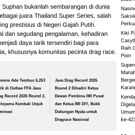
Suphan bukanlah sembarangan di dunia
Nasmo
sebagai juara Thailand Super Series, salah
Saksi
Perku
ing prestisius di Negeri Gajah Putih.
Kiki 
nal dan segudang pengalaman, kehadiran
Casyt
njadi daya tarik tersendiri bagi para
Raih 
ia, khususnya komunitas pecinta drag race.
Poin
Super
Manah
Berge
resna Ade Tembus 6,263
Java Drag Record 2026
Karan
tik di Outlaw FFA Java
Round 2 Dihadiri Ketua
ag Record 2026 Round 2,
Dewan Pembina IMI Pusat
Kenda
Digel
itoyama Kembali Unjuk
dan Ketua IMI DIY, Bukti
Umum 
minasi
Dukungan Nyata untuk
ke-42
Dragrace Nasional