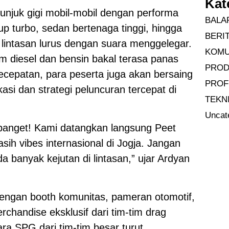
Kat
 unjuk gigi mobil-mobil dengan performa
BALA
up turbo, sedan bertenaga tinggi, hingga
BERI
 lintasan lurus dengan suara menggelegar.
KOMU
im diesel dan bensin bakal terasa panas
PRO
kecepatan, para peserta juga akan bersaing
PROF
kasi dan strategi peluncuran tercepat di
TEKN
Uncat
al banget! Kami datangkan langsung Peet
sih vibes internasional di Jogja. Jangan
a banyak kejutan di lintasan,” ujar Ardyan
dengan booth komunitas, pameran otomotif,
rchandise eksklusif dari tim-tim drag
ra SPG dari tim-tim besar turut