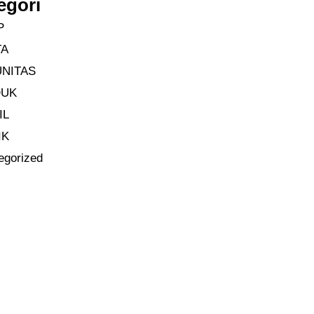
egori
P
TA
NITAS
DUK
IL
IK
egorized