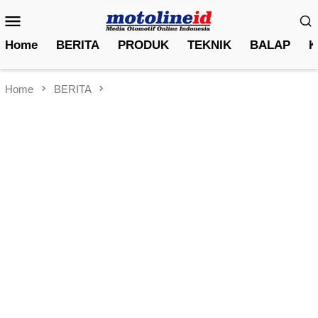
Skip
Mobile
to
Menu
content
Home
BERITA
PRODUK
TEKNIK
BALAP
K
Home
BERITA