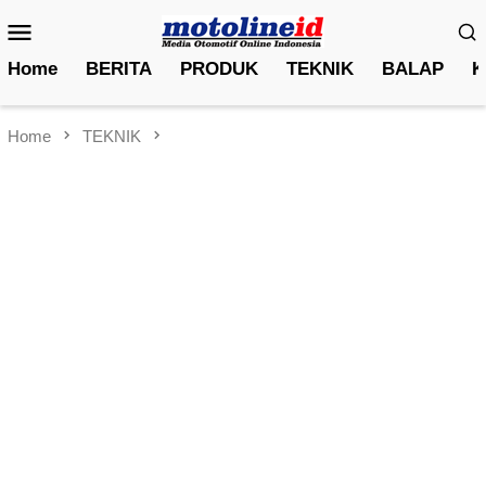
Skip
Mobile
to
Menu
content
Home
BERITA
PRODUK
TEKNIK
BALAP
K
Home
TEKNIK