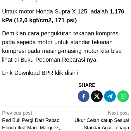
Untuk motor Honda Supra X 125 adalah
1,176
kPa (12,0 kgf/cm2, 171 psi)
Demikian cara pengukuran tekanan kompresi
pada sepeda motor untuk standar tekanan
kompresi pada masing-masing motor kita bisa
lihat di Buku Pedoman Reparasi nya.
Link Download BPR
klik disini
SHARE
Post
Previous post
Next post
navigation
Red Bull Pergi Dari Repsol
Ukur Celah katup Sesuai
Honda Ikut Marc Marquez,
Standar Agar Tenaga