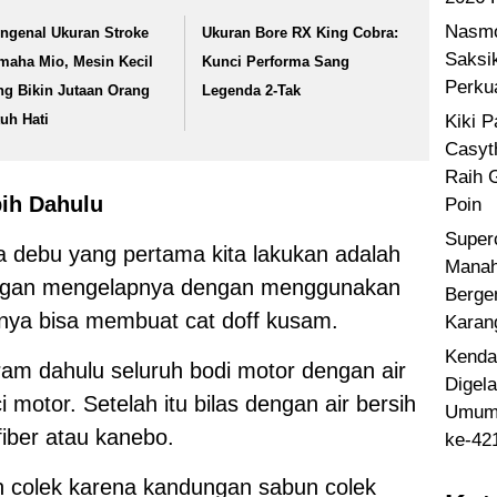
Nasmo
ngenal Ukuran Stroke
Ukuran Bore RX King Cobra:
Saksi
maha Mio, Mesin Kecil
Kunci Performa Sang
Perku
ng Bikin Jutaan Orang
Legenda 2-Tak
Kiki 
tuh Hati
Casyt
Raih 
bih Dahulu
Poin
Super
a debu yang pertama kita lakukan adalah
Manah
angan mengelapnya dengan menggunakan
Berge
inya bisa membuat cat doff kusam.
Karan
Kenda
am dahulu seluruh bodi motor dengan air
Digel
motor. Setelah itu bilas dengan air bersih
Umum 
fiber atau kanebo.
ke-42
colek karena kandungan sabun colek