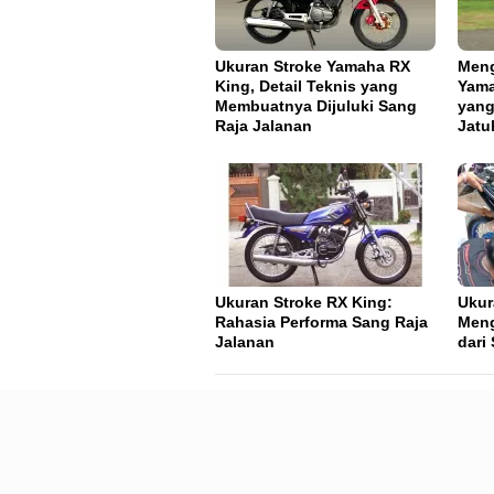
Ukuran Stroke Yamaha RX
Meng
King, Detail Teknis yang
Yama
Membuatnya Dijuluki Sang
yang
Raja Jalanan
Jatu
Ukuran Stroke RX King:
Ukur
Rahasia Performa Sang Raja
Meng
Jalanan
dari