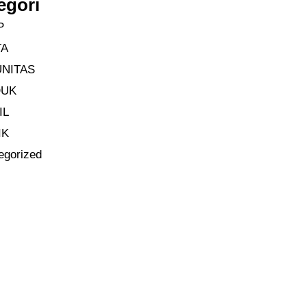
egori
P
TA
NITAS
DUK
IL
IK
egorized