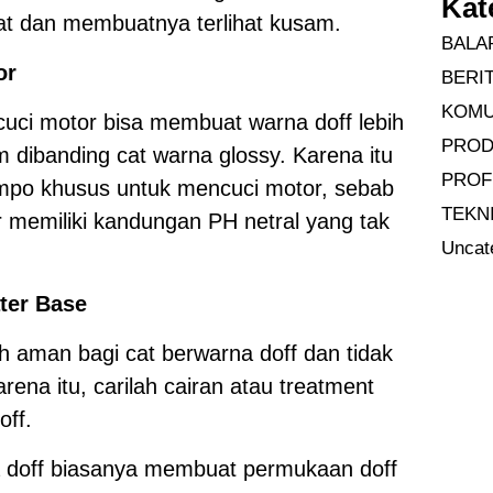
Kat
t dan membuatnya terlihat kusam.
BALA
or
BERI
KOMU
ci motor bisa membuat warna doff lebih
PRO
ibanding cat warna glossy. Karena itu
PROF
mpo khusus untuk mencuci motor, sebab
TEKN
 memiliki kandungan PH netral yang tak
Uncat
ter Base
ih aman bagi cat berwarna doff dan tidak
ena itu, carilah cairan atau treatment
off.
a doff biasanya membuat permukaan doff