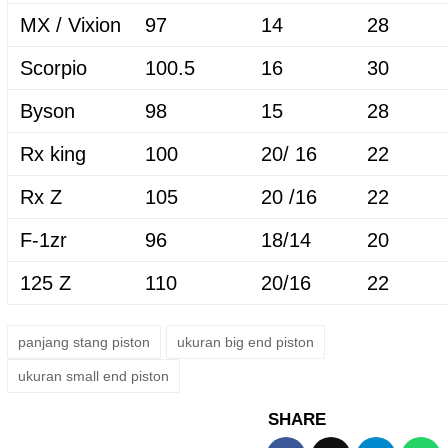
MX / Vixion
97
14
28
Scorpio
100.5
16
30
Byson
98
15
28
Rx king
100
20/ 16
22
Rx Z
105
20 /16
22
F-1zr
96
18/14
20
125 Z
110
20/16
22
panjang stang piston
ukuran big end piston
ukuran small end piston
SHARE