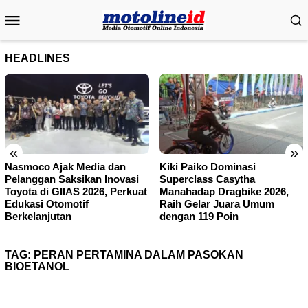
Skip
Mobile
to
Menu
content
HEADLINES
«
»
Nasmoco Ajak Media dan
Kiki Paiko Dominasi
Pelanggan Saksikan Inovasi
Superclass Casytha
Toyota di GIIAS 2026, Perkuat
Manahadap Dragbike 2026,
Edukasi Otomotif
Raih Gelar Juara Umum
Berkelanjutan
dengan 119 Poin
TAG:
PERAN PERTAMINA DALAM PASOKAN
BIOETANOL