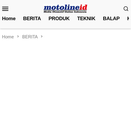
Skip
Mobile
to
Menu
content
Home
BERITA
PRODUK
TEKNIK
BALAP
K
Home
BERITA