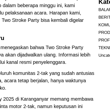
Kat
 dalam beberapa minggu ini, kami
BALA
lu pelaksanaan acara. Harapan kami,
BERI
f, Two Stroke Party bisa kembali digelar
KOMU
PRO
ru
PROF
ia menegaskan bahwa Two Stroke Party
TEKN
ya akan dijadwalkan ulang. Informasi lebih
Uncat
ui kanal resmi penyelenggara.
luruh komunitas 2-tak yang sudah antusias
a, acara tetap berjalan, hanya waktunya
ko.
ty 2025 di Karanganyar memang membawa
nta motor 2-tak, namun keputusan ini