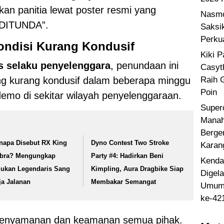
an panitia lewat poster resmi yang
Nasmo
“DITUNDA”.
Saksi
Perku
ondisi Kurang Kondusif
Kiki 
s selaku penyelenggara
, penundaan ini
Casyt
Raih 
ang kurang kondusif dalam beberapa minggu
Poin
 demo di sekitar wilayah penyelenggaraan.
Super
Manah
Berge
napa Disebut RX King
Dyno Contest Two Stroke
Karan
bra? Mengungkap
Party #4: Hadirkan Beni
Kenda
lukan Legendaris Sang
Kimpling, Aura Dragbike Siap
Digel
ja Jalanan
Membakar Semangat
Umum 
ke-42
enyamanan dan keamanan semua pihak.