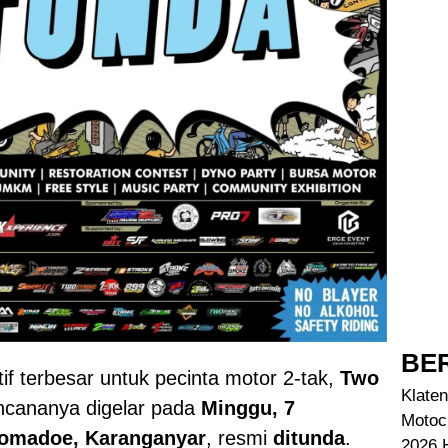
BER
if terbesar untuk pecinta motor 2-tak,
Two
Klaten
encananya digelar pada
Minggu, 7
Motoc
lomadoe, Karanganyar
, resmi
ditunda
.
2026 