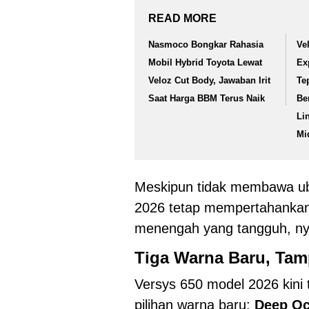
READ MORE
Nasmoco Bongkar Rahasia
Ve
Mobil Hybrid Toyota Lewat
Ex
Veloz Cut Body, Jawaban Irit
Te
Saat Harga BBM Terus Naik
Be
Li
Mi
Meskipun tidak membawa ub
2026 tetap mempertahankan 
menengah yang tangguh, ny
Tiga Warna Baru, Tam
Versys 650 model 2026 kini t
pilihan warna baru:
Deep Oc