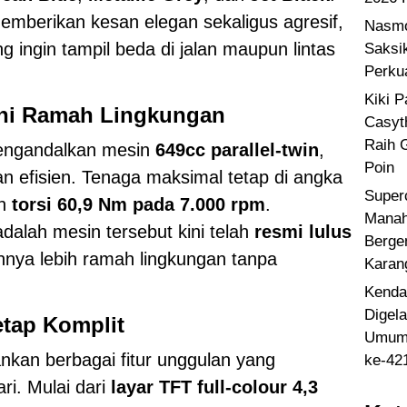
emberikan kesan elegan sekaligus agresif,
Nasmo
 ingin tampil beda di jalan maupun lintas
Saksi
Perku
Kiki 
ini Ramah Lingkungan
Casyt
Raih 
engandalkan mesin
649cc parallel-twin
,
Poin
an efisien. Tenaga maksimal tetap di angka
Super
n
torsi 60,9 Nm pada 7.000 rpm
.
Manah
dalah mesin tersebut kini telah
resmi lulus
Berge
nnya lebih ramah lingkungan tanpa
Karan
Kenda
Digel
etap Komplit
Umum 
kan berbagai fitur unggulan yang
ke-42
i. Mulai dari
layar TFT full-colour 4,3