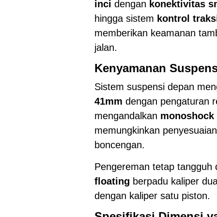
inci
dengan
konektivitas 
hingga sistem
kontrol trak
memberikan keamanan tamba
jalan.
Kenyamanan Suspens
Sistem suspensi depan me
41mm
dengan pengaturan r
mengandalkan
monoshock d
memungkinkan penyesuaian 
boncengan.
Pengereman tetap tangguh
floating
berpadu kaliper dua
dengan kaliper satu piston.
Spesifikasi Dimensi 