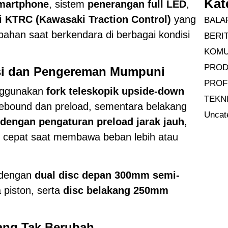
Kat
smartphone
, sistem
penerangan full LED
,
si KTRC (Kawasaki Traction Control)
yang
BALA
han saat berkendara di berbagai kondisi
BERI
KOMU
PRO
i dan Pengereman Mumpuni
PROF
nggunakan
fork teleskopik upside-down
TEKN
ebound dan preload, sementara belakang
Uncat
engan pengaturan preload jarak jauh
,
cepat saat membawa beban lebih atau
 dengan
dual disc depan 300mm semi-
 piston, serta
disc belakang 250mm
yang Tak Berubah