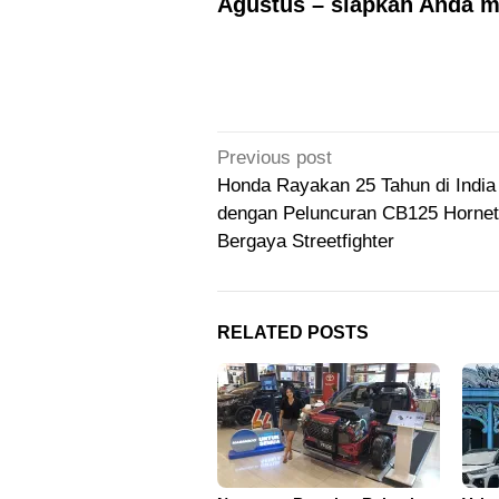
Agustus – siapkah Anda m
Post
Previous post
navigation
Honda Rayakan 25 Tahun di India
dengan Peluncuran CB125 Hornet
Bergaya Streetfighter
RELATED POSTS