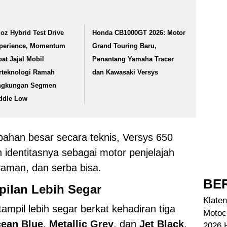
loz Hybrid Test Drive
Honda CB1000GT 2026: Motor
perience, Momentum
Grand Touring Baru,
pat Jajal Mobil
Penantang Yamaha Tracer
rteknologi Ramah
dan Kawasaki Versys
ngkungan Segmen
ddle Low
ahan besar secara teknis, Versys 650
identitasnya sebagai motor penjelajah
aman, dan serba bisa.
BER
pilan Lebih Segar
Klaten
ampil lebih segar berkat kehadiran tiga
Motoc
ean Blue
,
Metallic Grey
, dan
Jet Black
.
2026 