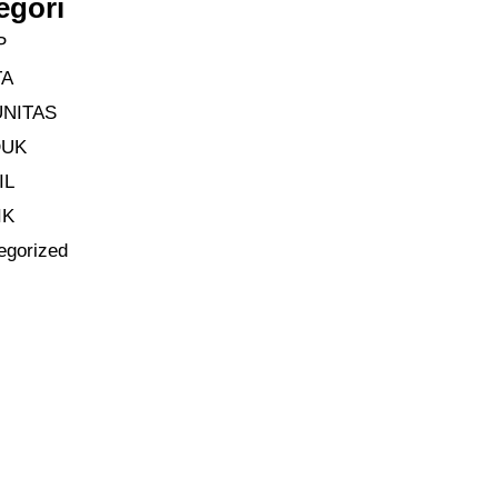
egori
P
TA
NITAS
DUK
IL
IK
egorized