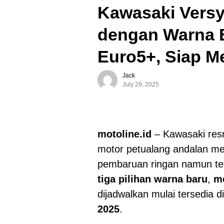
Kawasaki Versy
dengan Warna 
Euro5+, Siap M
Jack
July 29, 2025
motoline.id
– Kawasaki res
motor petualang andalan m
pembaruan ringan namun tetap
tiga pilihan warna baru
,
m
dijadwalkan mulai tersedia d
2025
.