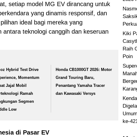
t, setiap model MG EV dirancang untuk
Nasmo
rkendara yang dinamis responsif, dan
Saksi
ilihan ideal bagi mereka yang
Perku
antara teknologi canggih dan keseruan
Kiki 
Casyt
Raih 
Poin
Super
loz Hybrid Test Drive
Honda CB1000GT 2026: Motor
Manah
perience, Momentum
Grand Touring Baru,
Berge
pat Jajal Mobil
Penantang Yamaha Tracer
Karan
rteknologi Ramah
dan Kawasaki Versys
Kenda
ngkungan Segmen
Digel
ddle Low
Umum 
ke-42
esia di Pasar EV