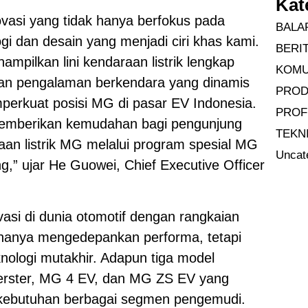
Kat
vasi yang tidak hanya berfokus pada
BALA
ogi dan desain yang menjadi ciri khas kami.
BERI
mpilkan lini kendaraan listrik lengkap
KOMU
an pengalaman berkendara yang dinamis
PRO
emperkuat posisi MG di pasar EV Indonesia.
PROF
 memberikan kemudahan bagi pengunjung
TEKN
aan listrik MG melalui program spesial MG
Uncat
,” ujar He Guowei, Chief Executive Officer
asi di dunia otomotif dengan rangkaian
k hanya mengedepankan performa, tetapi
eknologi mutakhir. Adapun tiga model
erster, MG 4 EV, dan MG ZS EV yang
kebutuhan berbagai segmen pengemudi.