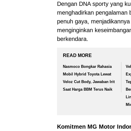
Dengan DNA sporty yang kua
menghadirkan pengalaman be
penuh gaya, menjadikannya p
menginginkan keseimbangan 
berkendara.
READ MORE
Nasmoco Bongkar Rahasia
Ve
Mobil Hybrid Toyota Lewat
Ex
Veloz Cut Body, Jawaban Irit
Te
Saat Harga BBM Terus Naik
Be
Li
Mi
Komitmen MG Motor Indon