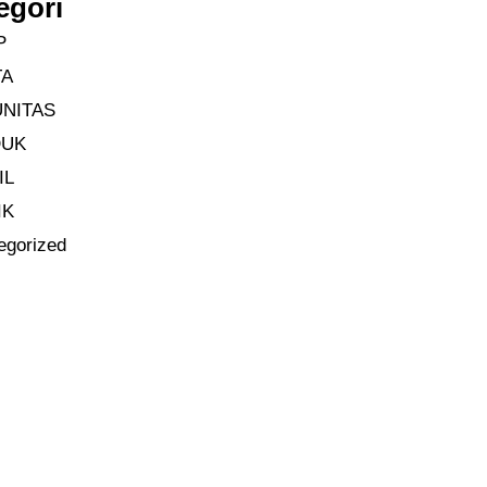
egori
P
TA
NITAS
DUK
IL
IK
egorized