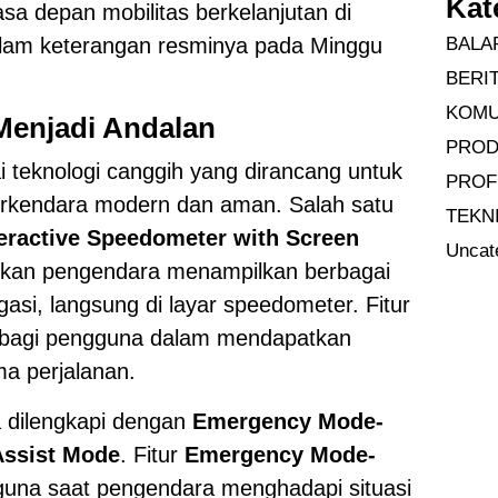
Kat
asa depan mobilitas berkelanjutan di
dalam keterangan resminya pada Minggu
BALA
BERI
KOMU
Menjadi Andalan
PRO
 teknologi canggih yang dirancang untuk
PROF
kendara modern dan aman. Salah satu
TEKN
teractive Speedometer with Screen
Uncat
kan pengendara menampilkan berbagai
igasi, langsung di layar speedometer. Fitur
 bagi pengguna dalam mendapatkan
ma perjalanan.
ra dilengkapi dengan
Emergency Mode-
Assist Mode
. Fitur
Emergency Mode-
una saat pengendara menghadapi situasi