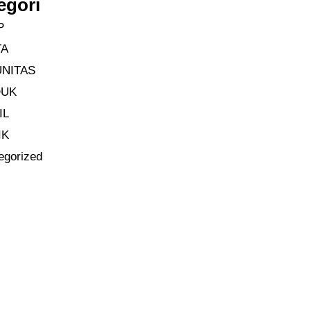
egori
P
TA
NITAS
DUK
IL
IK
egorized