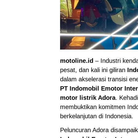
motoline.id
– Industri kenda
pesat, dan kali ini giliran
Ind
dalam akselerasi transisi en
PT Indomobil Emotor Inte
motor listrik Adora
. Kehad
membuktikan komitmen Indo
berkelanjutan di Indonesia.
Peluncuran Adora disampai