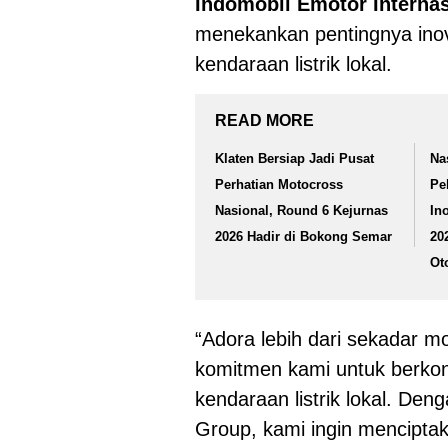
Indomobil Emotor Internas
menekankan pentingnya inova
kendaraan listrik lokal.
READ MORE
Klaten Bersiap Jadi Pusat
Na
Perhatian Motocross
Pe
Nasional, Round 6 Kejurnas
In
2026 Hadir di Bokong Semar
20
Ot
“Adora lebih dari sekadar mo
komitmen kami untuk berkon
kendaraan listrik lokal. De
Group, kami ingin mencipt