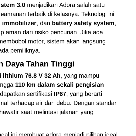
ystem 3.0
menjadikan Adora salah satu
keamanan terbaik di kelasnya. Teknologi ini
, immobilizer
, dan
battery safety system
,
 aman dari risiko pencurian. Jika ada
membobol motor, sistem akan langsung
da pemiliknya.
n Daya Tahan Tinggi
i
lithium 76.8 V 32 Ah
, yang mampu
ingga
110 km dalam sekali pengisian
ndapatkan sertifikasi
IP67
, yang berarti
mal terhadap air dan debu. Dengan standar
khawatir saat melintasi jalanan yang
al ini membuat Adora menjadi pilihan ideal