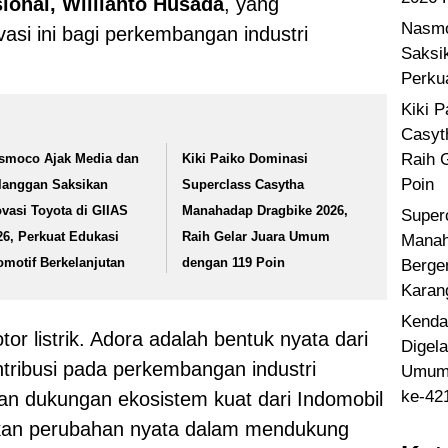
ional, Willianto Husada
, yang
Nasmo
si ini bagi perkembangan industri
Saksi
Perku
Kiki 
Casyt
Raih 
smoco Ajak Media dan
Kiki Paiko Dominasi
Poin
langgan Saksikan
Superclass Casytha
ovasi Toyota di GIIAS
Manahadap Dragbike 2026,
Super
26, Perkuat Edukasi
Raih Gelar Juara Umum
Manah
omotif Berkelanjutan
dengan 119 Poin
Berge
Karan
Kenda
tor listrik. Adora adalah bentuk nyata dari
Digel
tribusi pada perkembangan industri
Umum 
ke-42
ngan dukungan ekosistem kuat dari Indomobil
akan perubahan nyata dalam mendukung