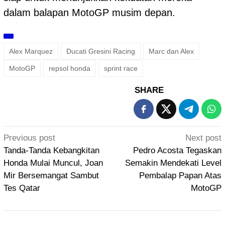
dalam balapan MotoGP musim depan.
Alex Marquez
Ducati Gresini Racing
Marc dan Alex
MotoGP
repsol honda
sprint race
SHARE
Post
Previous post
Next post
navigation
Tanda-Tanda Kebangkitan
Pedro Acosta Tegaskan
Honda Mulai Muncul, Joan
Semakin Mendekati Level
Mir Bersemangat Sambut
Pembalap Papan Atas
Tes Qatar
MotoGP