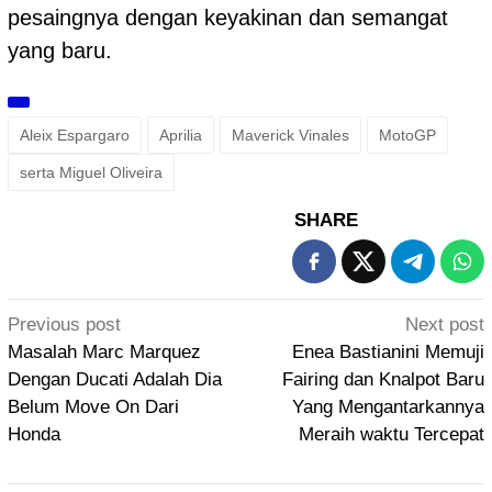
pesaingnya dengan keyakinan dan semangat
yang baru.
Aleix Espargaro
Aprilia
Maverick Vinales
MotoGP
serta Miguel Oliveira
SHARE
Post
Previous post
Next post
navigation
Masalah Marc Marquez
Enea Bastianini Memuji
Dengan Ducati Adalah Dia
Fairing dan Knalpot Baru
Belum Move On Dari
Yang Mengantarkannya
Honda
Meraih waktu Tercepat