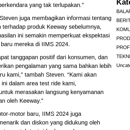
Kat
rkendara yang tak terlupakan.”
BALA
Steven juga membagikan informasi tentang
BERI
en terhadap produk Keeway sebelumnya,
KOMU
asilan ini semakin memperkuat ekspektasi
PRO
 baru mereka di IIMS 2024.
PROF
TEKN
at tanggapan positif dari konsumen, dan
rikan pengalaman yang sama bahkan lebih
Uncat
ru kami,” tambah Steven. “Kami akan
ni dalam area test ride kami,
untuk merasakan langsung kenyamanan
an oleh Keeway.”
or-motor baru, IIMS 2024 juga
narik dan diskon yang didukung oleh