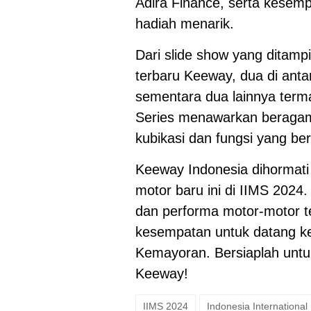
Adira Finance, serta kesem
hadiah menarik.
Dari slide show yang ditampil
terbaru Keeway, dua di anta
sementara dua lainnya terma
Series menawarkan beragam v
kubikasi dan fungsi yang be
Keeway Indonesia dihormati
motor baru ini di IIMS 202
dan performa motor-motor t
kesempatan untuk datang k
Kemayoran. Bersiaplah unt
Keeway!
IIMS 2024
Indonesia Internationa