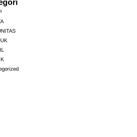
egori
P
TA
NITAS
DUK
IL
IK
egorized