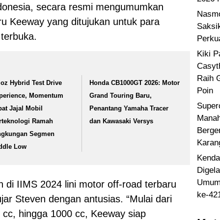
Indonesia, secara resmi mengumumkan
Nasmo
u Keeway yang ditujukan untuk para
Saksi
 terbuka.
Perku
Kiki 
Casyt
Raih 
loz Hybrid Test Drive
Honda CB1000GT 2026: Motor
Poin
perience, Momentum
Grand Touring Baru,
Super
pat Jajal Mobil
Penantang Yamaha Tracer
Manah
rteknologi Ramah
dan Kawasaki Versys
Berge
ngkungan Segmen
Karan
ddle Low
Kenda
Digel
Umum 
i IIMS 2024 lini motor off-road terbaru
ke-42
ujar Steven dengan antusias. “Mulai dari
 cc, hingga 1000 cc, Keeway siap