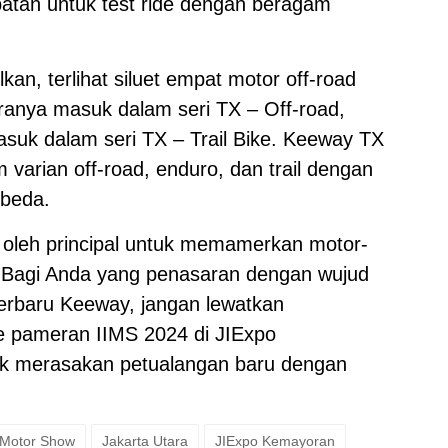
patan untuk test ride dengan beragam
kan, terlihat siluet empat motor off-road
ranya masuk dalam seri TX – Off-road,
suk dalam seri TX – Trail Bike. Keeway TX
arian off-road, enduro, dan trail dengan
rbeda.
 oleh principal untuk memamerkan motor-
4. Bagi Anda yang penasaran dengan wujud
erbaru Keeway, jangan lewatkan
e pameran IIMS 2024 di JIExpo
uk merasakan petualangan baru dengan
l Motor Show
Jakarta Utara
JIExpo Kemayoran