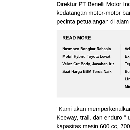
Direktur PT Benelli Motor 
kedatangan motor-motor bar
pecinta petualangan di alam
READ MORE
Nasmoco Bongkar Rahasia
Ve
Mobil Hybrid Toyota Lewat
Ex
Veloz Cut Body, Jawaban Irit
Te
Saat Harga BBM Terus Naik
Be
Li
Mi
“Kami akan memperkenalkan d
Keeway, trail, dan enduro,” 
kapasitas mesin 600 cc, 700