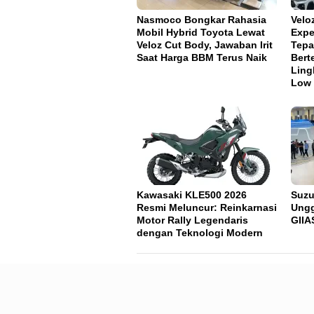
Nasmoco Bongkar Rahasia
Velo
Mobil Hybrid Toyota Lewat
Expe
Veloz Cut Body, Jawaban Irit
Tepa
Saat Harga BBM Terus Naik
Bert
Ling
Low
Kawasaki KLE500 2026
Suzu
Resmi Meluncur: Reinkarnasi
Ungg
Motor Rally Legendaris
GIIA
dengan Teknologi Modern