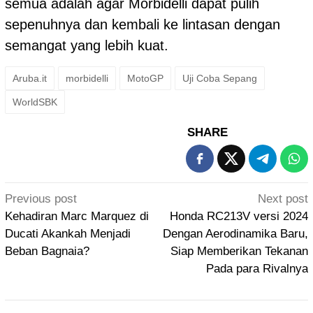
semua adalah agar Morbidelli dapat pulih
sepenuhnya dan kembali ke lintasan dengan
semangat yang lebih kuat.
Aruba.it
morbidelli
MotoGP
Uji Coba Sepang
WorldSBK
SHARE
Post
Previous post
Next post
navigation
Kehadiran Marc Marquez di
Honda RC213V versi 2024
Ducati Akankah Menjadi
Dengan Aerodinamika Baru,
Beban Bagnaia?
Siap Memberikan Tekanan
Pada para Rivalnya