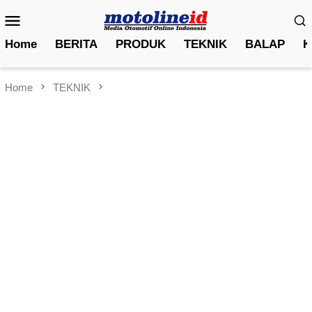
Skip
Mobile
to
Menu
content
Home
BERITA
PRODUK
TEKNIK
BALAP
K
Home
TEKNIK