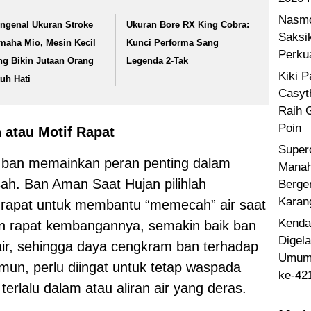
Nasmo
ngenal Ukuran Stroke
Ukuran Bore RX King Cobra:
Saksi
maha Mio, Mesin Kecil
Kunci Performa Sang
Perku
ng Bikin Jutaan Orang
Legenda 2-Tak
Kiki 
tuh Hati
Casyt
Raih 
Poin
atau Motif Rapat
Super
 ban memainkan peran penting dalam
Manah
sah. Ban Aman Saat Hujan pilihlah
Berge
Karan
 rapat untuk membantu “memecah” air saat
Kenda
n rapat kembangannya, semakin baik ban
Digel
ir, sehingga daya cengkram ban terhadap
Umum 
amun, perlu diingat untuk tetap waspada
ke-42
erlalu dalam atau aliran air yang deras.