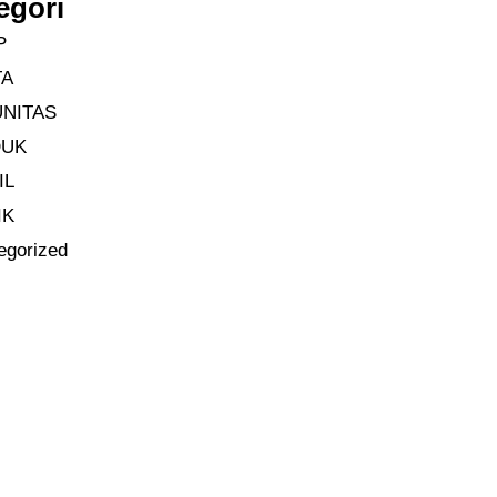
egori
P
TA
NITAS
DUK
IL
IK
egorized