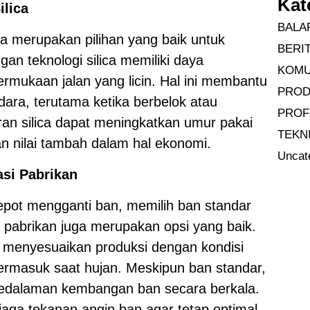
Kat
ilica
BALA
ga merupakan pilihan yang baik untuk
BERI
gan teknologi silica memiliki daya
KOMU
rmukaan jalan yang licin. Hal ini membantu
PRO
ara, terutama ketika berbelok atau
PROF
iran silica dapat meningkatkan umur pakai
TEKN
 nilai tambah dalam hal ekonomi.
Uncat
si Pabrikan
-repot mengganti ban, memilih ban standar
 pabrikan juga merupakan opsi yang baik.
h menyesuaikan produksi dengan kondisi
 termasuk saat hujan. Meskipun ban standar,
kedalaman kembangan ban secara berkala.
aga tekanan angin ban agar tetap optimal.