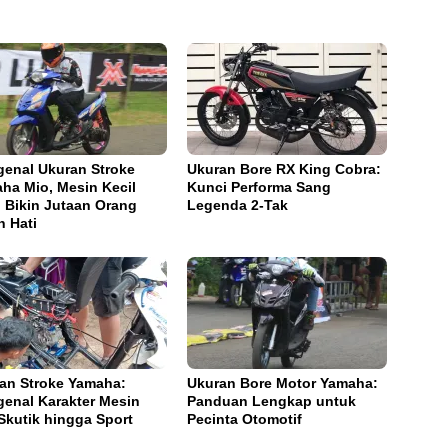
enal Ukuran Stroke
Ukuran Bore RX King Cobra:
ha Mio, Mesin Kecil
Kunci Performa Sang
 Bikin Jutaan Orang
Legenda 2-Tak
h Hati
an Stroke Yamaha:
Ukuran Bore Motor Yamaha:
enal Karakter Mesin
Panduan Lengkap untuk
 Skutik hingga Sport
Pecinta Otomotif