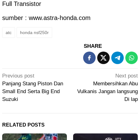
Full Transistor
sumber : www.astra-honda.com
atc
honda nsf250r
SHARE
Post
Previous post
Next post
navigation
Panjang Stang Piston Dan
Membersihkan Abu
Small End Serta Big End
Vulkanis Jangan langsung
Suzuki
Di lap
RELATED POSTS