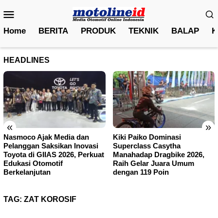
Skip
Mobile
to
Menu
content
Home
BERITA
PRODUK
TEKNIK
BALAP
K
HEADLINES
«
»
Nasmoco Ajak Media dan
Kiki Paiko Dominasi
Pelanggan Saksikan Inovasi
Superclass Casytha
Toyota di GIIAS 2026, Perkuat
Manahadap Dragbike 2026,
Edukasi Otomotif
Raih Gelar Juara Umum
Berkelanjutan
dengan 119 Poin
TAG:
ZAT KOROSIF