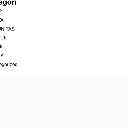
egori
P
TA
NITAS
DUK
IL
IK
egorized