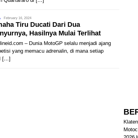
n Quartararo di […]
A
Jack
February 16, 2024
aha Tiru Ducati Dari Dua
inyurnya, Hasilnya Mulai Terlihat
lineid.com – Dunia MotoGP selalu menjadi ajang
etisi yang memacu adrenalin, di mana setiap
l […]
BER
Klaten
Motoc
2026 