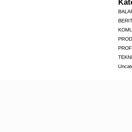
Kat
BALA
BERI
KOMU
PRO
PROF
TEKN
Uncat