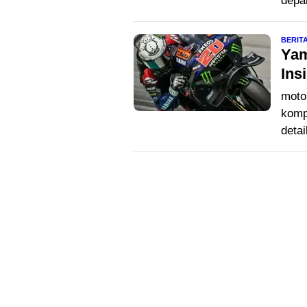
depa
BERIT
Yam
Ins
moto
komp
detai