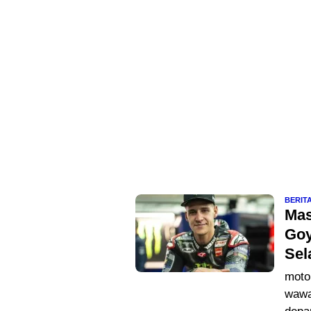
BERIT
Mas
Goy
Sel
moto
wawa