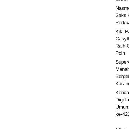
Nasmo
Saksi
Perku
Kiki 
Casyt
Raih 
Poin
Super
Manah
Berge
Karan
Kenda
Digel
Umum 
ke-42