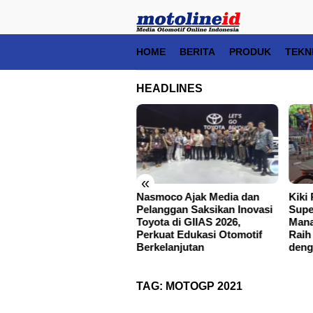
Skip
close
to
content
HOME
BERITA
PRODUK
TEKN
HEADLINES
«
ten Bersiap Jadi Pusat
Nasmoco Ajak Media dan
Kiki
hatian Motocross
Pelanggan Saksikan Inovasi
Supe
ional, Round 6 Kejurnas
Toyota di GIIAS 2026,
Mana
6 Hadir di Bokong Semar
Perkuat Edukasi Otomotif
Raih
Berkelanjutan
deng
TAG:
MOTOGP 2021