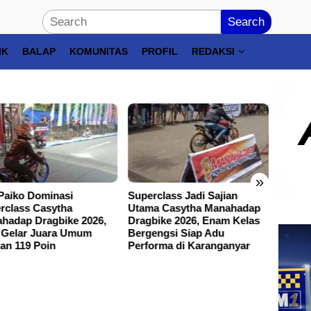
Search
IK
BALAP
KOMUNITAS
PROFIL
REDAKSI
»
 Paiko Dominasi
Superclass Jadi Sajian
Kenda
rclass Casytha
Utama Casytha Manahadap
2026 S
hadap Dragbike 2026,
Dragbike 2026, Enam Kelas
Pereb
 Gelar Juara Umum
Bergengsi Siap Adu
Juara
an 119 Poin
Performa di Karanganyar
Hari J