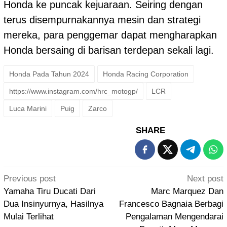
Honda ke puncak kejuaraan. Seiring dengan
terus disempurnakannya mesin dan strategi
mereka, para penggemar dapat mengharapkan
Honda bersaing di barisan terdepan sekali lagi.
Honda Pada Tahun 2024
Honda Racing Corporation
https://www.instagram.com/hrc_motogp/
LCR
Luca Marini
Puig
Zarco
SHARE
Post
Previous post
Next post
navigation
Yamaha Tiru Ducati Dari
Marc Marquez Dan
Dua Insinyurnya, Hasilnya
Francesco Bagnaia Berbagi
Mulai Terlihat
Pengalaman Mengendarai