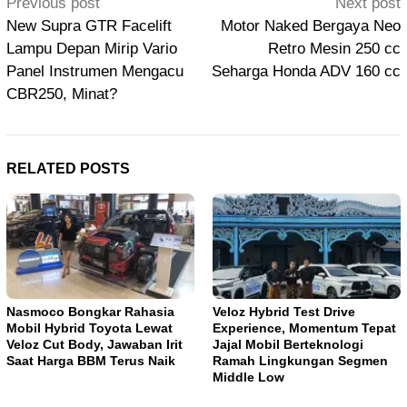
Post
Previous post
Next post
navigation
New Supra GTR Facelift
Motor Naked Bergaya Neo
Lampu Depan Mirip Vario
Retro Mesin 250 cc
Panel Instrumen Mengacu
Seharga Honda ADV 160 cc
CBR250, Minat?
RELATED POSTS
Nasmoco Bongkar Rahasia
Veloz Hybrid Test Drive
Mobil Hybrid Toyota Lewat
Experience, Momentum Tepat
Veloz Cut Body, Jawaban Irit
Jajal Mobil Berteknologi
Saat Harga BBM Terus Naik
Ramah Lingkungan Segmen
Middle Low