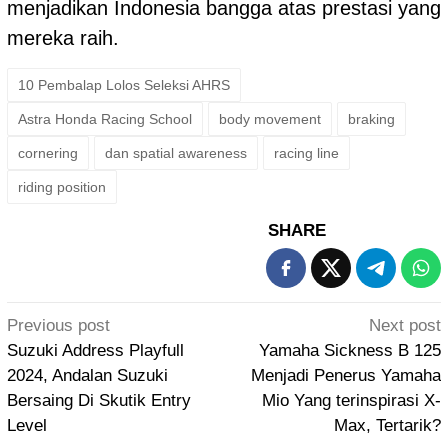
menjadikan Indonesia bangga atas prestasi yang
mereka raih.
10 Pembalap Lolos Seleksi AHRS
Astra Honda Racing School
body movement
braking
cornering
dan spatial awareness
racing line
riding position
SHARE
Post
Previous post
Next post
navigation
Suzuki Address Playfull
Yamaha Sickness B 125
2024, Andalan Suzuki
Menjadi Penerus Yamaha
Bersaing Di Skutik Entry
Mio Yang terinspirasi X-
Level
Max, Tertarik?