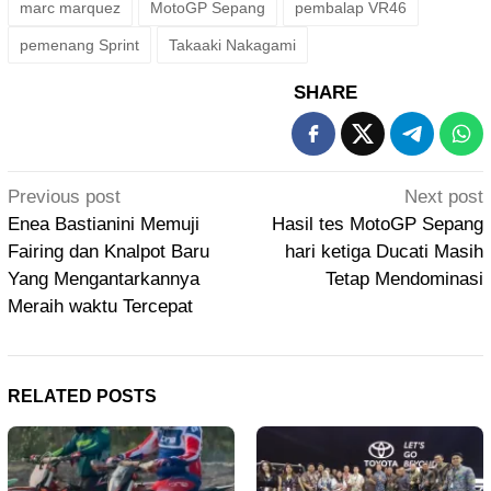
marc marquez
MotoGP Sepang
pembalap VR46
pemenang Sprint
Takaaki Nakagami
SHARE
Post
Previous post
Next post
navigation
Enea Bastianini Memuji
Hasil tes MotoGP Sepang
Fairing dan Knalpot Baru
hari ketiga Ducati Masih
Yang Mengantarkannya
Tetap Mendominasi
Meraih waktu Tercepat
RELATED POSTS