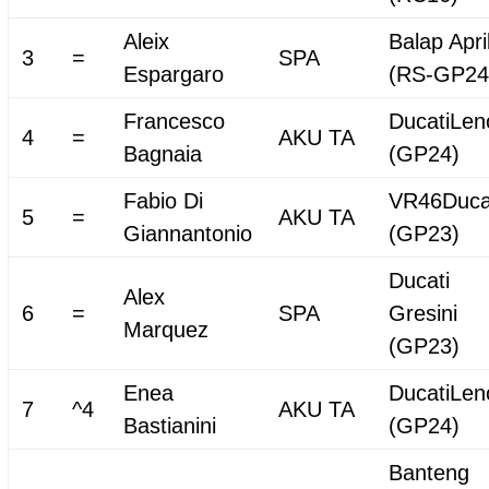
Aleix
Balap Apri
3
=
SPA
Espargaro
(RS-GP24
Francesco
DucatiLen
4
=
AKU TA
Bagnaia
(GP24)
Fabio Di
VR46Duca
5
=
AKU TA
Giannantonio
(GP23)
Ducati
Alex
6
=
SPA
Gresini
Marquez
(GP23)
Enea
DucatiLen
7
^4
AKU TA
Bastianini
(GP24)
Banteng