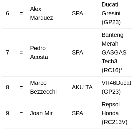
Ducati
Alex
6
=
SPA
Gresini
Marquez
(GP23)
Banteng
Merah
Pedro
7
=
SPA
GASGAS
Acosta
Tech3
(RC16)*
Marco
VR46Ducat
8
=
AKU TA
Bezzecchi
(GP23)
Repsol
9
=
Joan Mir
SPA
Honda
(RC213V)