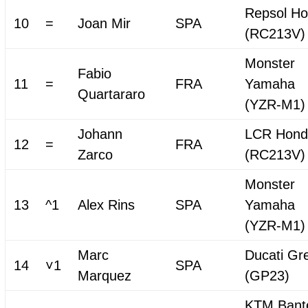
Repsol H
10
=
Joan Mir
SPA
(RC213V)
Monster
Fabio
11
=
FRA
Yamaha
Quartararo
(YZR-M1)
Johann
LCR Hond
12
=
FRA
Zarco
(RC213V)
Monster
13
^1
Alex Rins
SPA
Yamaha
(YZR-M1)
Marc
Ducati Gre
14
˅1
SPA
Marquez
(GP23)
KTM Bant