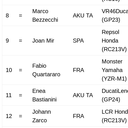
Marco
VR46Duca
8
=
AKU TA
Bezzecchi
(GP23)
Repsol
9
=
Joan Mir
SPA
Honda
(RC213V)
Monster
Fabio
10
=
FRA
Yamaha
Quartararo
(YZR-M1)
Enea
DucatiLen
11
=
AKU TA
Bastianini
(GP24)
Johann
LCR Hond
12
=
FRA
Zarco
(RC213V)