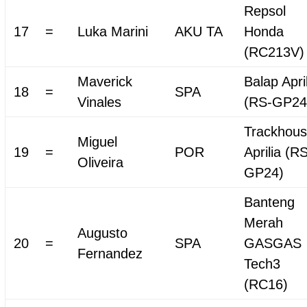
Repsol
17
=
Luka Marini
AKU TA
Honda
(RC213V)
Maverick
Balap Apri
18
=
SPA
Vinales
(RS-GP24
Trackhou
Miguel
19
=
POR
Aprilia (R
Oliveira
GP24)
Banteng
Merah
Augusto
20
=
SPA
GASGAS
Fernandez
Tech3
(RC16)