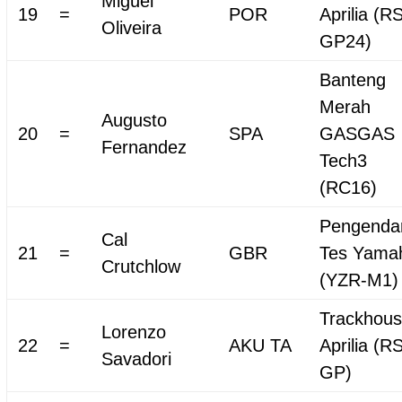
Miguel
19
=
POR
Aprilia (R
Oliveira
GP24)
Banteng
Merah
Augusto
20
=
SPA
GASGAS
Fernandez
Tech3
(RC16)
Pengenda
Cal
21
=
GBR
Tes Yama
Crutchlow
(YZR-M1)
Trackhou
Lorenzo
22
=
AKU TA
Aprilia (R
Savadori
GP)