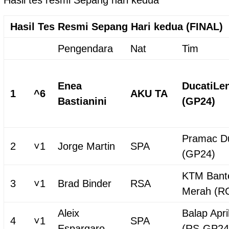
Hasil Tes Resmi Sepang Hari kedua (FINAL)
Pengendara
Nat
Tim
Enea
DucatiLe
1
^6
AKU TA
Bastianini
(GP24)
Pramac Du
2
˅1
Jorge Martin
SPA
(GP24)
KTM Bant
3
˅1
Brad Binder
RSA
Merah (R
Aleix
Balap Apri
4
˅1
SPA
Espargaro
(RS-GP24