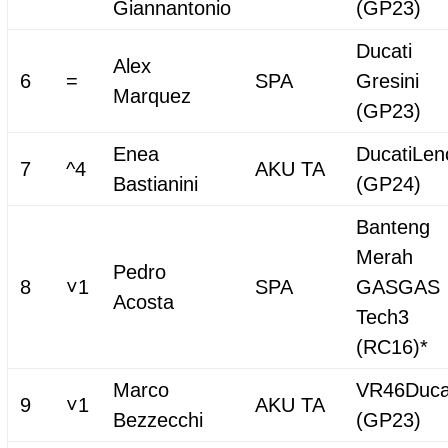
Giannantonio
(GP23)
Ducati
Alex
6
=
SPA
Gresini
Marquez
(GP23)
Enea
DucatiLen
7
^4
AKU TA
Bastianini
(GP24)
Banteng
Merah
Pedro
8
˅1
SPA
GASGAS
Acosta
Tech3
(RC16)*
Marco
VR46Duca
9
˅1
AKU TA
Bezzecchi
(GP23)