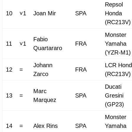
Repsol
10
˅1
Joan Mir
SPA
Honda
(RC213V)
Monster
Fabio
11
˅1
FRA
Yamaha
Quartararo
(YZR-M1)
Johann
LCR Hond
12
=
FRA
Zarco
(RC213V)
Ducati
Marc
13
=
SPA
Gresini
Marquez
(GP23)
Monster
14
=
Alex Rins
SPA
Yamaha