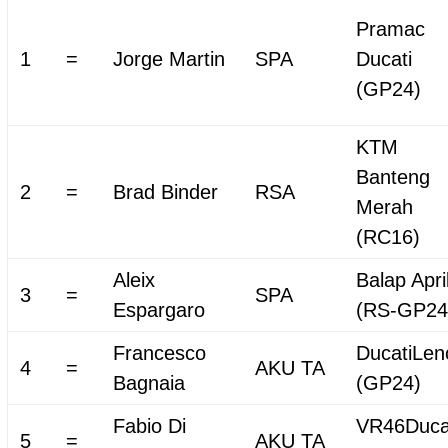
Pramac
1
=
Jorge Martin
SPA
Ducati
(GP24)
KTM
Banteng
2
=
Brad Binder
RSA
Merah
(RC16)
Aleix
Balap Apri
3
=
SPA
Espargaro
(RS-GP24
Francesco
DucatiLen
4
=
AKU TA
Bagnaia
(GP24)
Fabio Di
VR46Duca
5
=
AKU TA