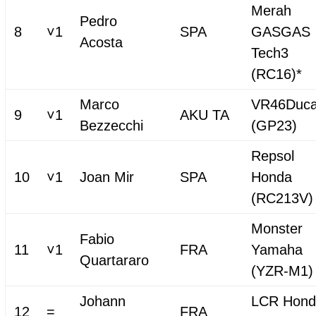
Merah
Pedro
8
˅1
SPA
GASGAS
Acosta
Tech3
(RC16)*
Marco
VR46Duca
9
˅1
AKU TA
Bezzecchi
(GP23)
Repsol
10
˅1
Joan Mir
SPA
Honda
(RC213V)
Monster
Fabio
11
˅1
FRA
Yamaha
Quartararo
(YZR-M1)
Johann
LCR Hond
12
=
FRA