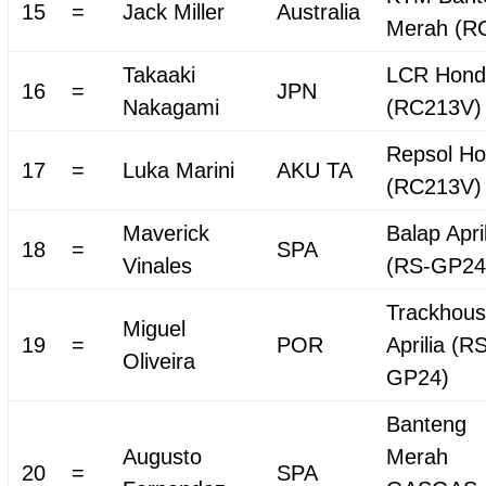
15
=
Jack Miller
Australia
Merah (R
Takaaki
LCR Hond
16
=
JPN
Nakagami
(RC213V)
Repsol H
17
=
Luka Marini
AKU TA
(RC213V)
Maverick
Balap Apri
18
=
SPA
Vinales
(RS-GP24
Trackhou
Miguel
19
=
POR
Aprilia (R
Oliveira
GP24)
Banteng
Augusto
Merah
20
=
SPA