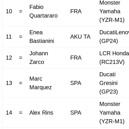
Monster
Fabio
10
=
FRA
Yamaha
Quartararo
(YZR-M1)
Enea
DucatiLeno
11
=
AKU TA
Bastianini
(GP24)
Johann
LCR Honda
12
=
FRA
Zarco
(RC213V)
Ducati
Marc
13
=
SPA
Gresini
Marquez
(GP23)
Monster
14
=
Alex Rins
SPA
Yamaha
(YZR-M1)