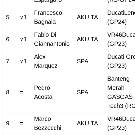
Francesco
DucatiLen
5
˅1
AKU TA
Bagnaia
(GP24)
Fabio Di
VR46Duca
6
˅1
AKU TA
Giannantonio
(GP23)
Alex
Ducati Gre
7
˅1
SPA
Marquez
(GP23)
Banteng
Pedro
Merah
8
=
SPA
Acosta
GASGAS
Tech3 (RC
Marco
VR46Duca
9
=
AKU TA
Bezzecchi
(GP23)