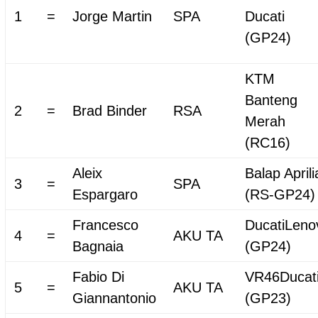
1
=
Jorge Martin
SPA
Ducati
(GP24)
KTM
Banteng
2
=
Brad Binder
RSA
Merah
(RC16)
Aleix
Balap Aprili
3
=
SPA
Espargaro
(RS-GP24)
Francesco
DucatiLeno
4
=
AKU TA
Bagnaia
(GP24)
Fabio Di
VR46Ducat
5
=
AKU TA
Giannantonio
(GP23)