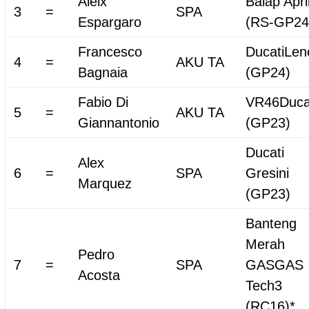
Aleix
Balap Apri
3
=
SPA
Espargaro
(RS-GP24
Francesco
DucatiLen
4
=
AKU TA
Bagnaia
(GP24)
Fabio Di
VR46Duca
5
=
AKU TA
Giannantonio
(GP23)
Ducati
Alex
6
=
SPA
Gresini
Marquez
(GP23)
Banteng
Merah
Pedro
7
=
SPA
GASGAS
Acosta
Tech3
(RC16)*