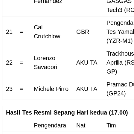
Fernandez
GASGAS
Tech3 (R
Pengenda
Cal
21
=
GBR
Tes Yama
Crutchlow
(YZR-M1)
Trackhou
Lorenzo
22
=
AKU TA
Aprilia (R
Savadori
GP)
Pramac Du
23
=
Michele Pirro
AKU TA
(GP24)
Hasil Tes Resmi Sepang Hari kedua (17.00)
Pengendara
Nat
Tim