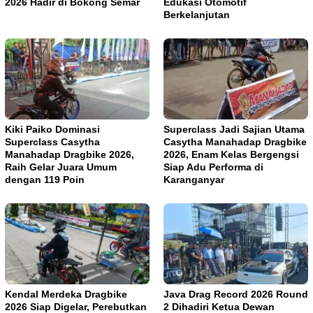
2026 Hadir di Bokong Semar
Edukasi Otomotif
Berkelanjutan
Kiki Paiko Dominasi
Superclass Jadi Sajian Utama
Superclass Casytha
Casytha Manahadap Dragbike
Manahadap Dragbike 2026,
2026, Enam Kelas Bergengsi
Raih Gelar Juara Umum
Siap Adu Performa di
dengan 119 Poin
Karanganyar
Kendal Merdeka Dragbike
Java Drag Record 2026 Round
2026 Siap Digelar, Perebutkan
2 Dihadiri Ketua Dewan