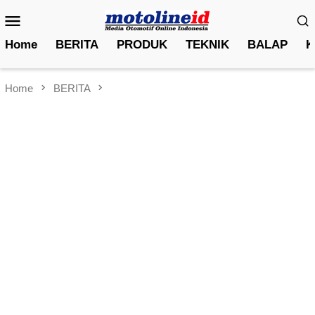
Skip
Mobile
to
Menu
content
Home
BERITA
PRODUK
TEKNIK
BALAP
K
Home
BERITA