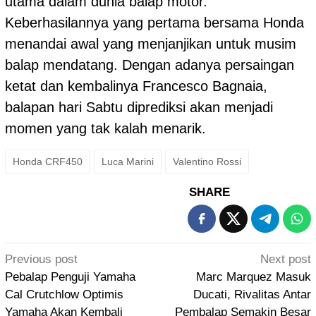
utama dalam dunia balap motor.
Keberhasilannya yang pertama bersama Honda
menandai awal yang menjanjikan untuk musim
balap mendatang. Dengan adanya persaingan
ketat dan kembalinya Francesco Bagnaia,
balapan hari Sabtu diprediksi akan menjadi
momen yang tak kalah menarik.
Honda CRF450
Luca Marini
Valentino Rossi
SHARE
Post
Previous post
Next post
navigation
Pebalap Penguji Yamaha
Marc Marquez Masuk
Cal Crutchlow Optimis
Ducati, Rivalitas Antar
Yamaha Akan Kembali
Pembalap Semakin Besar