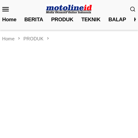
Skip
Mobile
to
Menu
content
Home
BERITA
PRODUK
TEKNIK
BALAP
K
Home
PRODUK