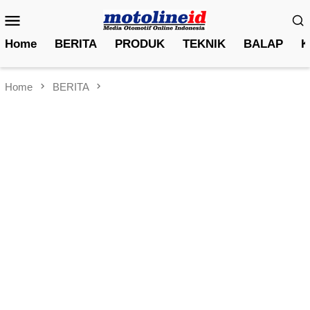
Skip
Mobile
to
Menu
content
Home
BERITA
PRODUK
TEKNIK
BALAP
K
Home
BERITA