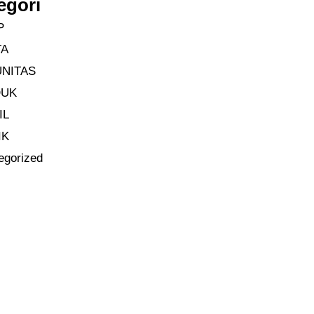
egori
P
TA
NITAS
DUK
IL
IK
egorized