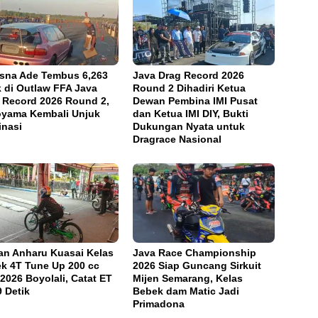
sna Ade Tembus 6,263
Java Drag Record 2026
k di Outlaw FFA Java
Round 2 Dihadiri Ketua
 Record 2026 Round 2,
Dewan Pembina IMI Pusat
oyama Kembali Unjuk
dan Ketua IMI DIY, Bukti
nasi
Dukungan Nyata untuk
Dragrace Nasional
an Anharu Kuasai Kelas
Java Race Championship
k 4T Tune Up 200 cc
2026 Siap Guncang Sirkuit
2026 Boyolali, Catat ET
Mijen Semarang, Kelas
9 Detik
Bebek dam Matic Jadi
Primadona