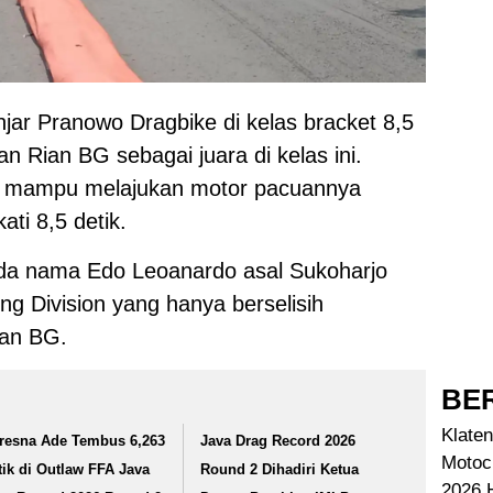
jar Pranowo Dragbike di kelas bracket 8,5
kan Rian BG sebagai juara di kelas ini.
ni mampu melajukan motor pacuannya
ti 8,5 detik.
 ada nama Edo Leoanardo asal Sukoharjo
g Division yang hanya berselisih
ian BG.
BER
Klaten
resna Ade Tembus 6,263
Java Drag Record 2026
Motoc
tik di Outlaw FFA Java
Round 2 Dihadiri Ketua
2026 