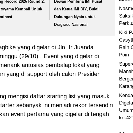
ag Record 2026 Round 2,
Dewan Pembina IMI Pusat
Nasmo
itoyama Kembali Unjuk
dan Ketua IMI DIY, Bukti
Saksi
minasi
Dukungan Nyata untuk
Perku
Dragrace Nasional
Kiki 
Casyt
bike yang digelar di Jln. Ir Juanda.
Raih 
Poin
inggu (29/10) . Event yang digelar di
Super
menarik antusias pembalap lokal yang
Manah
an yang di support oleh calon Presiden
Berge
Karan
Kenda
ng mengisi daftar starting list yang masuk
Digel
tarter sebanyak ini menjadi rekor tersendiri
Umum 
akan event pertama yang digelar di tengah
ke-42