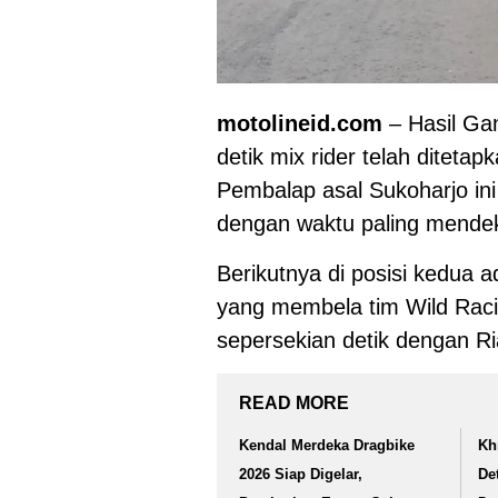
motolineid.com
– Hasil Gan
detik mix rider telah ditetap
Pembalap asal Sukoharjo i
dengan waktu paling mendeka
Berikutnya di posisi kedua
yang membela tim Wild Racin
sepersekian detik dengan R
READ MORE
Kendal Merdeka Dragbike
Kh
2026 Siap Digelar,
De