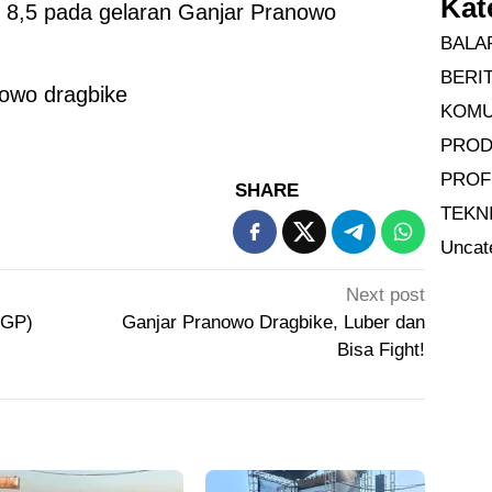
Kat
et 8,5 pada gelaran Ganjar Pranowo
BALA
BERI
KOMU
PRO
PROF
SHARE
TEKN
Uncat
Next post
JGP)
Ganjar Pranowo Dragbike, Luber dan
Bisa Fight!