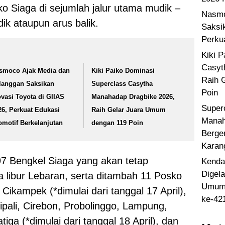
ko Siaga di sejumlah jalur utama mudik –
Nasmo
ik ataupun arus balik.
Saksi
Perku
Kiki 
Casyt
smoco Ajak Media dan
Kiki Paiko Dominasi
Raih 
langgan Saksikan
Superclass Casytha
Poin
ovasi Toyota di GIIAS
Manahadap Dragbike 2026,
Super
26, Perkuat Edukasi
Raih Gelar Juara Umum
Manah
omotif Berkelanjutan
dengan 119 Poin
Berge
Karan
 297 Bengkel Siaga yang akan tetap
Kenda
Digel
 libur Lebaran, serta ditambah 11 Posko
Umum 
Cikampek (*dimulai dari tanggal 17 April),
ke-42
pali, Cirebon, Probolinggo, Lampung,
ga (*dimulai dari tanggal 18 April), dan