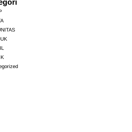
egori
P
TA
NITAS
DUK
IL
IK
egorized