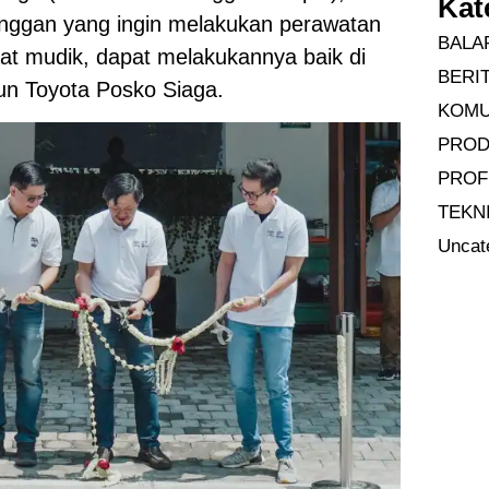
Kat
anggan yang ingin melakukan perawatan
BALA
at mudik, dapat melakukannya baik di
BERI
un Toyota Posko Siaga.
KOMU
PRO
PROF
TEKN
Uncat